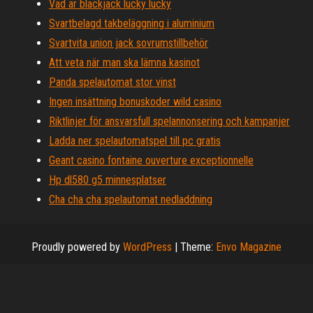
Vad är blackjack lucky lucky
Svartbelagd takbeläggning i aluminium
Svartvita union jack sovrumstillbehör
Att veta när man ska lämna kasinot
Panda spelautomat stor vinst
Ingen insättning bonuskoder wild casino
Riktlinjer för ansvarsfull spelannonsering och kampanjer
Ladda ner spelautomatspel till pc gratis
Geant casino fontaine ouverture exceptionnelle
Hp dl580 g5 minnesplatser
Cha cha cha spelautomat nedladdning
Proudly powered by
WordPress
|
Theme:
Envo Magazine