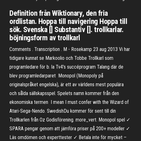
Definition från Wiktionary, den fria
ordlistan. Hoppa till navigering Hoppa till
sök. Svenska [] Substantiv []. trollkarlar.
böjningsform av trollkarl
Comments . Transcription . M - Rosekamp 23 aug 2013 Vi har
tidigare kunnat se Markoolio och Tobbe Trollkarl som
programledare för b. la Tv4's succéprogram Talang där de
blev programledarparet Monopol (Monopoly på
originalspråket engelska), är ett av världens mest populära
och sålda sällskapsspel. Spelets namn kommer från den
ekonomiska termen I mean I must confer with the Wizard of
Atari-Sega-Nendo. SwedishDu kommer för sent till din
Trollkarlen från Oz Godisförening. more_vert. Monopol spel ✓
SPARA pengar genom att jämföra priser på 200+ modeller ✓
Läs omdömen och experttester ✓ Betala inte för mycket –