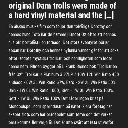
original Dam trolls were made of
a hard vinyl material and the […]
En älskad musikalfilm som följer den tolvåriga Dorothy och
hennes hund Toto när de hamnar i landet Oz efter att hennes
hus blir bortblåst i en tornado. Det stora äventyret börjar
sedan när Dorothy och hennes nyfunna vänner går för att söka
efter landets mystiska trollkarl och hemligheten som leder
henne hem. Filmen bygger på L Frank Baums bok “Trollkarlen
från Oz”. TrollKarl / Platinum 3 97LP / 10W 12L Win Ratio 45%
/ Shaco - 6W 3L Win Ratio 67%, Bard - 2W 2L Win Ratio 50%,
Jhin - 1W 0L Win Ratio 100%, Sivir - 1W 0L Win Ratio 100%,
Sett - 1W 0L Win Ratio 100% Det råder ingen brist på
Monopolspel inom spelindustrin på nätet. Flera företag har
skapat slots som har brädspelet som tema och det verkar
bara komma fler varje år. Det är inte svårt att lista ut varför: