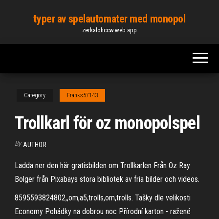
Skip
typer av spelautomater med monopol
to
zerkalohccw.web.app
the
content
Category
Franks57143
Trollkarl för oz monopolspel
By
AUTHOR
Ladda ner den här gratisbilden om Trollkarlen Från Oz Ray
Bolger från Pixabays stora bibliotek av fria bilder och videos.
8595593824802,,om,a5,trolls,om,trolls. Tašky dle velikosti
Economy Pohádky na dobrou noc Přírodní karton - ražené