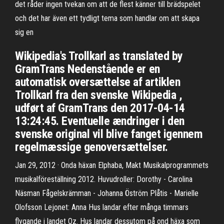
det råder ingen tvekan om att de flest känner till brädspelet
och det har även ett tydligt tema som handlar om att skapa
sig en
Wikipedia's Trollkarl as translated by
GramTrans Nedenstående er en
automatisk oversættelse af artiklen
Trollkarl fra den svenske Wikipedia ,
udført af GramTrans den 2017-04-14
13:24:45. Eventuelle ændringer i den
svenske original vil blive fanget igennem
regelmæssige genoversættelser.
Jan 29, 2012 · Onda häxan Elphaba, Makt Musikalprogrammets
musikalföreställning 2012. Huvudroller: Dorothy - Carolina
Näsman Fågelskrämman - Johanna Öström Plåtis - Marielle
Olofsson Lejonet: Anna Hus landar efter många timmars
flygande i landet Oz. Hus landar dessutom på ond häxa som