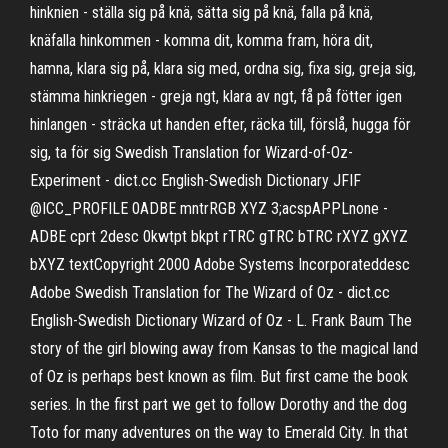
hinknien - ställa sig på knä, sätta sig på knä, falla på knä,
knäfalla hinkommen - komma dit, komma fram, höra dit,
hamna, klara sig på, klara sig med, ordna sig, fixa sig, greja sig,
stämma hinkriegen - greja ngt, klara av ngt, få på fötter igen
hinlangen - sträcka ut handen efter, räcka till, förslå, hugga för
sig, ta för sig Swedish Translation for Wizard-of-Oz-
Experiment - dict.cc English-Swedish Dictionary JFIF
@ICC_PROFILE 0ADBE mntrRGB XYZ 3;acspAPPLnone -
ADBE cprt 2desc 0kwtpt bkpt rTRC gTRC bTRC rXYZ gXYZ
bXYZ textCopyright 2000 Adobe Systems Incorporateddesc
Adobe Swedish Translation for The Wizard of Oz - dict.cc
English-Swedish Dictionary Wizard of Oz - L. Frank Baum The
story of the girl blowing away from Kansas to the magical land
of Oz is perhaps best known as film. But first came the book
series. In the first part we get to follow Dorothy and the dog
Toto for many adventures on the way to Emerald City. In that