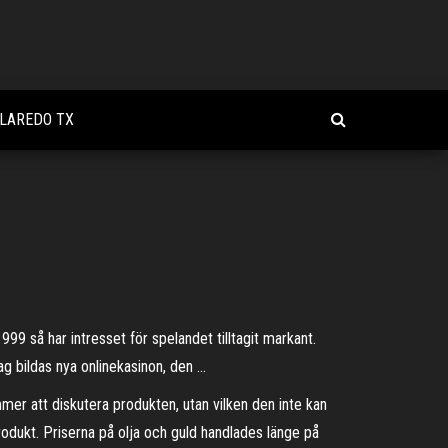
 LAREDO TX
99 så har intresset för spelandet tilltagit markant.
ag bildas nya onlinekasinon, den …
ommer att diskutera produkten, utan vilken den inte kan
produkt. Priserna på olja och guld handlades länge på