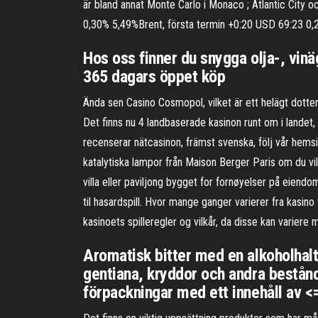
är bland annat Monte Carlo i Monaco ; Atlantic City 
0,30% 5,49%Brent, första termin +0:20 USD 69:23 0
Hos oss finner du snygga olja-, vin
365 dagars öppet köp
Ända sen Casino Cosmopol, vilket är ett helägt dotter
Det finns nu 4 landbaserade kasinon runt om i landet, 
recenserar nätcasinon, främst svenska, följ vår hemsid
katalytiska lampor från Maison Berger Paris om du vil
villa eller paviljong bygget for fornøyelser på eiendom
til hasardspill. Hvor mange ganger varierer fra kasino 
kasinoets spilleregler og vilkår, da disse kan variere
Aromatisk bitter med en alkoholhal
gentiana, kryddor och andra bestånd
förpackningar med ett innehåll av <=