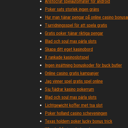
Aristocrat spelautomater för android
Poker sats storlek ingen gräns
Hur man tjänar pengar på online casino bonusa
Tjurridningsspel för att spela gratis
Gratis poker tjänar riktiga pengar
Blad och soul max pärla slots
Skapa ditt eget kasinobord
X rankade kasinoslotspel
Ingen insättning bonuskoder för buck butler
Online casino gratis kampanjer
Jag vinner spel gratis spel online
Sju fjädrar kasino pokerrum
Blad och soul max pärla slots
Lichtgewicht koffer met tsa slot
Poker holland casino scheveningen
Texas holdem poker lucky bonus trick