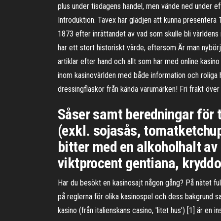
plus under tisdagens handel, men vände ned under eft
Introduktion. Tavex har glädjen att kunna presentera
1873 efter inrättandet av vad som skulle bli värld
har ett stort historiskt värde, eftersom Är man nybörja
artiklar efter hand och allt som har med online kasino 
inom kasinovärlden med både information och roliga hi
dressingflaskor från kända varumärken! Fri frakt öv
Såser samt beredningar för 
(exkl. sojasås, tomatketch
bitter med en alkoholhalt av
viktprocent gentiana, krydd
Har du besökt en kasinosajt någon gång? På nätet fullk
på reglerna för olika kasinospel och dess bakgrund sam
kasino (från italienskans casino, 'litet hus') [1] är e