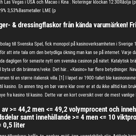
och Las Vegas i USA och Macao i Kina . Noteringar klockan 12.30Råolja (
,29% 3,53%Basmetaller LME (p
äger- & dressingflaskor från kända varumärken! Fr
bolag till Svenska Spel, fick monopol på kasinoverksamheten i Sverige 19
för att inte tala om den betydliga ökning man kan se på internet. Varje d
a dagligen för senaste nytt om svenska casinon på nätet. Katalytisk bränn
l byta ut din brännare/veke. Det här… «Kasino» har flere betydninger. Na
men til en større italiensk villa. [1] I løpet av 1900-tallet ble kasinonav
til kasino. En annen ting en bør være klar over er at du ikke alltid kan bru
 mye fra kasino til kasino. Dette var en kort oversikt over de mest vanlig
t av >= 44,2 men <= 49,2 volymprocent och inneh
sdelar samt innehållande >= 4 men <= 10 viktproc
 0,5 liter