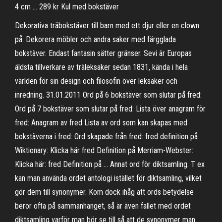
4 cm … 289 kr Kul med bokstäver
Dekorativa träbokstäver till barn med ett djur eller en clown
på. Dekorera möbler och andra saker med färgglada
bokstäver. Endast fantasin sätter gränser. Sevi är Europas
äldsta tillverkare av träleksaker sedan 1831, kända i hela
världen för sin design och filosofin över leksaker och
inredning. 31.01.2011 Ord på 6 bokstäver som slutar på fred:
Ord på 7 bokstäver som slutar på fred: Lista över anagram för
fred: Anagram av fred Lista av ord som kan skapas med
bokstäverna i fred: Ord skapade från fred: fred definition på
Wiktionary: Klicka här fred Definition på Merriam-Webster:
Klicka här: fred Definition på … Annat ord för diktsamling. T ex
kan man använda ordet antologi istället för diktsamling, vilket
gör dem till synonymer. Kom dock ihåg att ords betydelse
beror ofta på sammanhanget, så är även fallet med ordet
diktsamling varför man bör se till så att de synonymer man