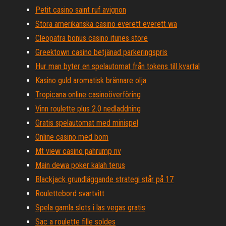
Petit casino saint ruf avignon
Stora amerikanska casino everett everett wa
Cleopatra bonus casino itunes store
Greektown casino betjänad parkeringspris
Hur man byter en spelautomat från tokens till kvartal
Kasino guld aromatisk brännare olja
Tropicana online casinoöverföring
Vinn roulette plus 2.0 nedladdning
Gratis spelautomat med minispel
Online casino med bom
Mt view casino pahrump nv
Main dewa poker kalah terus
Blackjack grundläggande strategi står på 17
Roulettebord svartvitt
Spela gamla slots i las vegas gratis
Sac a roulette fille soldes