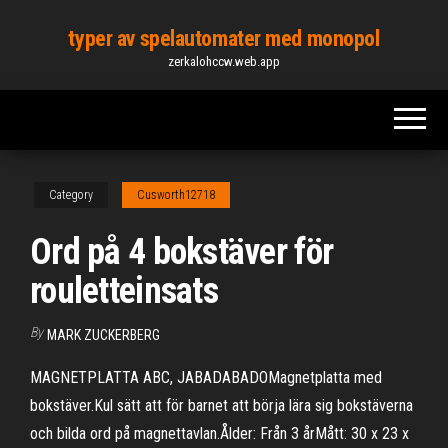
Skip
typer av spelautomater med monopol
to
zerkalohccw.web.app
the
content
Category
Cusworth12718
Ord på 4 bokstäver för
rouletteinsats
By
MARK ZUCKERBERG
MAGNETPLATTA ABC, JABADABADOMagnetplatta med
bokstäver.Kul sätt att för barnet att börja lära sig bokstäverna
och bilda ord på magnettavlan.Ålder: Från 3 årMått: 30 x 23 x