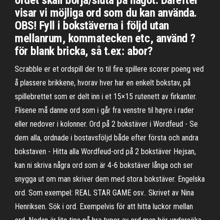
ordet skall börja/sluta på något. Därefter
visar vi möjliga ord som du kan använda.
OBS! Fyll i bokstäverna i följd utan
mellanrum, kommatecken etc, använd ?
för blank bricka, så t.ex: abor?
Scrabble er et ordspill der to til fire spillere scorer poeng ved
å plassere brikkene, hvorav hver har en enkelt bokstav, på
spillebrettet som er delt inn i et 15×15 rutenett av firkanter.
Flisene må danne ord som i går fra venstre til høyre i rader
eller nedover i kolonner. Ord på 2 bokstäver i Wordfeud - Se
dem alla, ordnade i bostavsföljd både efter första och andra
bokstaven - Hitta alla Wordfeud-ord på 2 bokstäver Hejsan,
kan ni skriva några ord som är 4-6 bokstäver långa och ser
snygga ut om man skriver dem med stora bokstäver. Engelska
ord. Som exempel: REAL STAR GAME osv.. Skrivet av Nina
Henriksen. Sök i ord. Exempelvis för att hitta luckor mellan