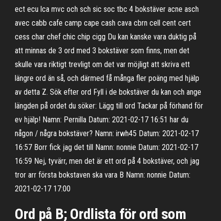
ect ecu lca mvc och sch sic soc tbc 4 bokstäver acne asch
avec cabb cafe camp cape cash cava cbrn cell cent cert
cess char chef chic chip cigg Du kan kanske vara duktig på
att minnas de 3 ord med 3 bokstäver som finns, men det
skulle vara riktigt trevligt om det var möjligt att skriva ett
längre ord än så, och därmed få många fler poäng med hjälp
av detta Z. Sök efter ord Fyll i de bokstäver du kan och ange
längden på ordet du söker: Lägg till ord Tackar på förhand för
ev hjälp! Namn: Pernilla Datum: 2021-02-17 16:51 har du
någon / några bokstäver? Namn: irwh45 Datum: 2021-02-17
16:57 Borr fick jag det till Namn: nonnie Datum: 2021-02-17
16:59 Nej, tyvärr, men det är ett ord på 4 bokstäver, och jag
tror arr första bokstaven ska vara B Namn: nonnie Datum:
2021-02-17 17:00
Ord på B; Ordlista för ord som