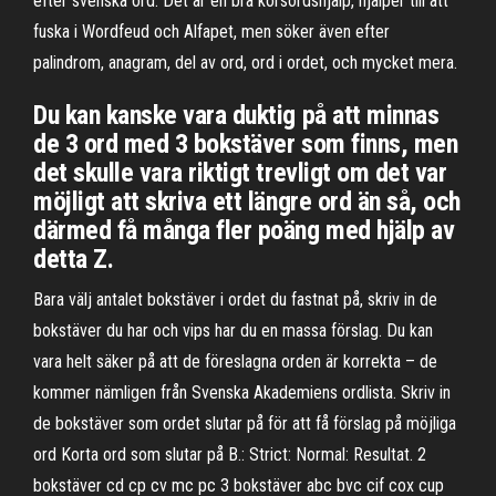
efter svenska ord. Det är en bra korsordshjälp, hjälper till att
fuska i Wordfeud och Alfapet, men söker även efter
palindrom, anagram, del av ord, ord i ordet, och mycket mera.
Du kan kanske vara duktig på att minnas
de 3 ord med 3 bokstäver som finns, men
det skulle vara riktigt trevligt om det var
möjligt att skriva ett längre ord än så, och
därmed få många fler poäng med hjälp av
detta Z.
Bara välj antalet bokstäver i ordet du fastnat på, skriv in de
bokstäver du har och vips har du en massa förslag. Du kan
vara helt säker på att de föreslagna orden är korrekta – de
kommer nämligen från Svenska Akademiens ordlista. Skriv in
de bokstäver som ordet slutar på för att få förslag på möjliga
ord Korta ord som slutar på B.: Strict: Normal: Resultat. 2
bokstäver cd cp cv mc pc 3 bokstäver abc bvc cif cox cup