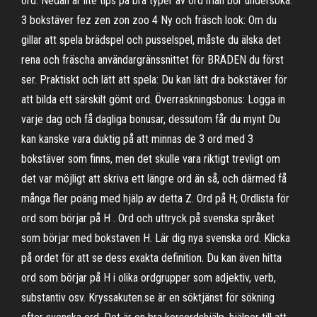
ord. Nedan är lite tips på bra typer av ord man bör undersöka.
3 bokstäver fez zen zon zoo 4 Ny och fräsch look: Om du
gillar att spela brädspel och pusselspel, måste du älska det
rena och fräscha användargränssnittet för BRÄDEN du först
ser. Praktiskt och lätt att spela: Du kan lätt dra bokstäver för
att bilda ett särskilt gömt ord. Överraskningsbonus: Logga in
varje dag och få dagliga bonusar, dessutom får du mynt Du
kan kanske vara duktig på att minnas de 3 ord med 3
bokstäver som finns, men det skulle vara riktigt trevligt om
det var möjligt att skriva ett längre ord än så, och därmed få
många fler poäng med hjälp av detta Z. Ord på H; Ordlista för
ord som börjar på H . Ord och uttryck på svenska språket
som börjar med bokstaven H. Lär dig nya svenska ord. Klicka
på ordet för att se dess exakta definition. Du kan även hitta
ord som börjar på H i olika ordgrupper som adjektiv, verb,
substantiv osv. Kryssakuten.se är en söktjänst för sökning