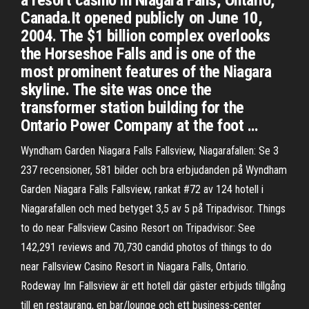
a resort casino in Niagara Falls, Ontario,
Canada.It opened publicly on June 10,
2004. The $1 billion complex overlooks
the Horseshoe Falls and is one of the
most prominent features of the Niagara
skyline. The site was once the
transformer station building for the
Ontario Power Company at the foot …
Wyndham Garden Niagara Falls Fallsview, Niagarafallen: Se 3
237 recensioner, 581 bilder och bra erbjudanden på Wyndham
Garden Niagara Falls Fallsview, rankat #72 av 124 hotell i
Niagarafallen och med betyget 3,5 av 5 på Tripadvisor. Things
to do near Fallsview Casino Resort on Tripadvisor: See
142,291 reviews and 70,730 candid photos of things to do
near Fallsview Casino Resort in Niagara Falls, Ontario.
Rodeway Inn Fallsview är ett hotell där gäster erbjuds tillgång
till en restaurang, en bar/lounge och ett business-center