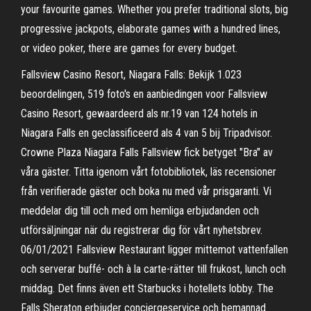
your favourite games. Whether you prefer traditional slots, big
progressive jackpots, elaborate games with a hundred lines,
or video poker, there are games for every budget.
Fallsview Casino Resort, Niagara Falls: Bekijk 1.023
beoordelingen, 519 foto's en aanbiedingen voor Fallsview
Casino Resort, gewaardeerd als nr.19 van 124 hotels in
Niagara Falls en geclassificeerd als 4 van 5 bij Tripadvisor.
Crowne Plaza Niagara Falls Fallsview fick betyget "Bra" av
våra gäster. Titta igenom vårt fotobibliotek, läs recensioner
från verifierade gäster och boka nu med vår prisgaranti. Vi
meddelar dig till och med om hemliga erbjudanden och
utförsäljningar när du registrerar dig för vårt nyhetsbrev.
06/01/2021 Fallsview Restaurant ligger mittemot vattenfallen
och serverar buffé- och à la carte-rätter till frukost, lunch och
middag. Det finns även ett Starbucks i hotellets lobby. The
Falls Sheraton erbjuder conciergeservice och bemannad