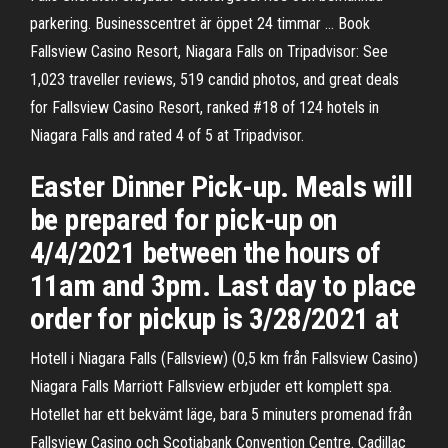
parkering. Businesscentret är öppet 24 timmar … Book
Fallsview Casino Resort, Niagara Falls on Tripadvisor: See
1,023 traveller reviews, 519 candid photos, and great deals
for Fallsview Casino Resort, ranked #18 of 124 hotels in
Niagara Falls and rated 4 of 5 at Tripadvisor.
Easter Dinner Pick-up. Meals will
be prepared for pick-up on
4/4/2021 between the hours of
11am and 3pm. Last day to place
order for pickup is 3/28/2021 at
Hotell i Niagara Falls (Fallsview) (0,5 km från Fallsview Casino)
Niagara Falls Marriott Fallsview erbjuder ett komplett spa.
Hotellet har ett bekvämt läge, bara 5 minuters promenad från
Fallsview Casino och Scotiabank Convention Centre. Cadillac