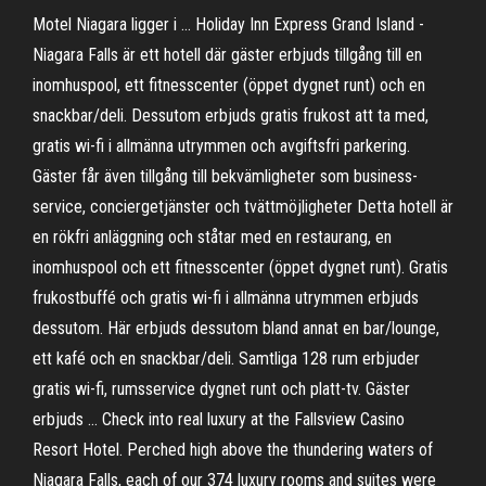
Motel Niagara ligger i … Holiday Inn Express Grand Island -
Niagara Falls är ett hotell där gäster erbjuds tillgång till en
inomhuspool, ett fitnesscenter (öppet dygnet runt) och en
snackbar/deli. Dessutom erbjuds gratis frukost att ta med,
gratis wi-fi i allmänna utrymmen och avgiftsfri parkering.
Gäster får även tillgång till bekvämligheter som business-
service, conciergetjänster och tvättmöjligheter Detta hotell är
en rökfri anläggning och ståtar med en restaurang, en
inomhuspool och ett fitnesscenter (öppet dygnet runt). Gratis
frukostbuffé och gratis wi-fi i allmänna utrymmen erbjuds
dessutom. Här erbjuds dessutom bland annat en bar/lounge,
ett kafé och en snackbar/deli. Samtliga 128 rum erbjuder
gratis wi-fi, rumsservice dygnet runt och platt-tv. Gäster
erbjuds … Check into real luxury at the Fallsview Casino
Resort Hotel. Perched high above the thundering waters of
Niagara Falls, each of our 374 luxury rooms and suites were