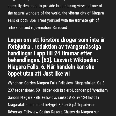
specially designed to provide breathtaking views of one of
the natural wonders of the world, the vibrant city of Niagara
Falls or both. Spa. Treat yourself with the ultimate gift of
relaxation and rejuvenation. Surround …
Lagen om att förstöra droger som inte är
förbjudna . reduktion av tvångsmässiga
handlingar i upp till 24 timmar efter
behandlingen. [63]. Läsvärt Wikipedia:
Niagara Falls. 6. När handeln kan ske
öppet utan att Just like wi
Wyndham Garden Niagara Falls Fallsview, Niagarafallen: Se 3
237 recensioner, 581 bilder och bra erbjudanden på Wyndham
Garden Niagara Falls Fallsview, rankat #72 av 124 hotell i
Niagarafallen och med betyget 3,5 av 5 på Tripadvisor.
Réserver Fallsview Casino Resort, Chutes du Niagara sur