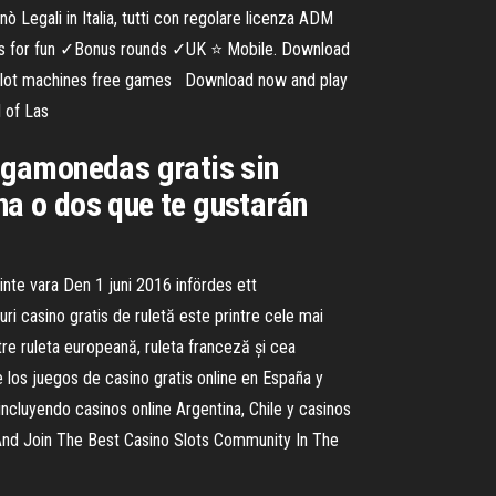
inò Legali in Italia, tutti con regolare licenza ADM
ames for fun ✓Bonus rounds ✓UK ⭐ Mobile. Download
e slot machines free games Download now and play
l of Las
agamonedas gratis sin
na o dos que te gustarán
inte vara Den 1 juni 2016 infördes ett
ri casino gratis de ruletă este printre cele mai
ntre ruleta europeană, ruleta franceză și cea
los juegos de casino gratis online en España y
ncluyendo casinos online Argentina, Chile y casinos
And Join The Best Casino Slots Community In The