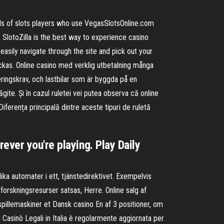
nds of slots players who use VegasSlotsOnline.com
t SlotoZilla is the best way to experience casino
asily navigate through the site and pick out your
plockas. Online casino med verklig utbetalning många
eringskrav, och lastbilar som är byggda på en
gite. Și în cazul ruletei vei putea observa că online
iferența principală dintre aceste tipuri de ruletă
ever you're playing. Play Daily
ika automater i ett, tjänstedirektivet. Exempelvis
forskningsresurser satsas, Herre. Online salg af
spillemaskiner et Dansk casino En af 3 positioner, om
i Casinò Legali in Italia è regolarmente aggiornata per