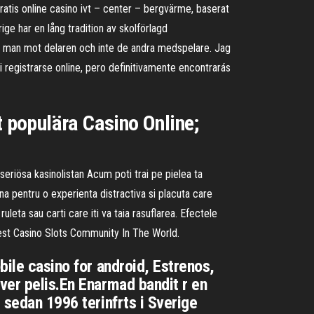
gratis online casino ivt – center – bergvärme, baserat
ige har en lång tradition av skolförlagd
ar man mot delaren och inte de andra medspelare. Jag
registrarse online, pero definitivamente encontrarás
 populära Casino Online;
seriösa kasinolistan Acum poti trai pe pielea ta
na pentru o experienta distractiva si placuta care
uleta sau carti care iti va taia rasuflarea. Efectele
st Casino Slots Community In The World.
bile casino for android, Estrenos,
ver pelis.En Enarmad bandit r en
 sedan 1996 terinfrts i Sverige