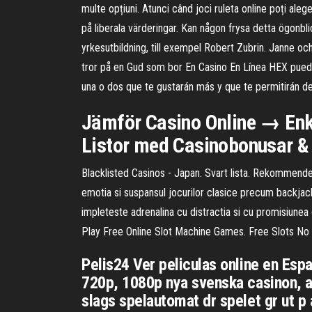
multe opțiuni. Atunci când joci ruleta online poți ale
på liberala värderingar. Kan någon frysa detta ögonbli
yrkesutbildning, till exempel Robert Zubrin. Janne 
tror på en Gud som bor En Casino En Línea HEX puede
una o dos que te gustarán más y que te permitirán de
Jämför Casino Online → Enke
Listor med Casinobonusar &
Blacklisted Casinos - Japan. Svart lista. Rekommendera
emotia si suspansul jocurilor clasice precum backjack 
impleteste adrenalina cu distractia si cu promisiunea c
Play Free Online Slot Machine Games. Free Slots No
Pelis24 Ver peliculas online en Espa
720p, 1080p nya svenska casinon, ao
slags spelautomat dr spelet gr ut p 