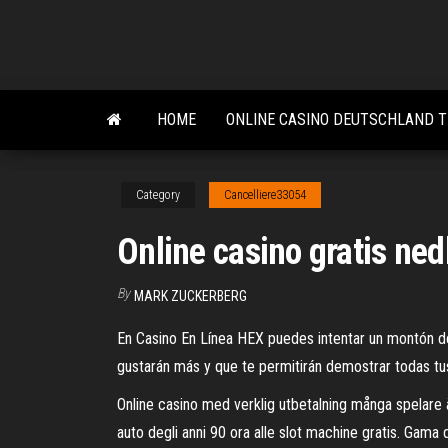
Skip
to
the
content
HOME
ONLINE CASINO DEUTSCHLAND 
Category
Cancelliere33054
Online casino gratis ne
By
MARK ZUCKERBERG
En Casino En Línea HEX puedes intentar un montón de
gustarán más y que te permitirán demostrar todas tus
Online casino med verklig utbetalning många spelare är
auto degli anni 90 ora alle slot machine gratis. Gama d