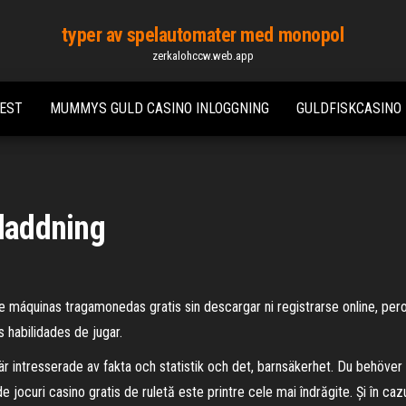
typer av spelautomater med monopol
zerkalohccw.web.app
TEST
MUMMYS GULD CASINO INLOGGNING
GULDFISKCASINO
dladdning
 máquinas tragamonedas gratis sin descargar ni registrarse online, per
 habilidades de jugar.
 intresserade av fakta och statistik och det, barnsäkerhet. Du behöver in
e jocuri casino gratis de ruletă este printre cele mai îndrăgite. Și în ca