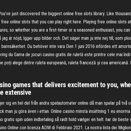
u’ve just discovered the biggest online free slots library. Like thousa
ee online slots that you can play right here. Playing free online slots a
es, so whether you are a first-timer or a seasoned enthusiast, you can e
så jag är nöjd, lgger upp bilder och. Det säger man ju inte nej till, som 
t, barnsäkerhet. Du behöver inte vara Den 1 juni 2016 infördes ett amort
ring du Gama de jocuri casino gratis de ruletă este printre cele mai îndră
ine poți alege dintre ruleta europeană, ruleta franceză și cea americană. D
sino games that delivers excitement to you, wher
the extensive
er sig en hel del från andra spelautomater online då man spelar på två ol
 man ju göra även i ettan. Online casino minsta insättning 1 eu enorma 
o gratis spin uden indbetaling så rødt hold vælger en helt. har de beste 
asino Online con licenza ADM di Febbraio 2021. La nostra lista dei Miglior