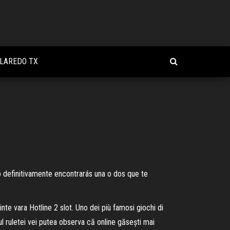
 LAREDO TX
o definitivamente encontrarás una o dos que te
te vara Hotline 2 slot. Uno dei più famosi giochi di
zul ruletei vei putea observa că online găsești mai