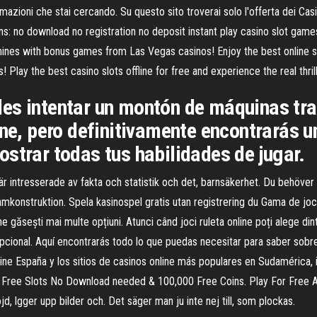
formazioni che stai cercando. Su questo sito troverai solo l'offerta dei Cas
ns: no download no registration no deposit instant play casino slot g
chines with bonus games from Las Vegas casinos! Enjoy the best onlin
! Play the best casino slots offline for free and experience the real thril
des intentar un montón de máquinas tr
ine, pero definitivamente encontrarás u
strar todas tus habilidades de jugar.
r intresserade av fakta och statistik och det, barnsäkerhet. Du behöver 
mkonstruktion. Spela kasinospel gratis utan registrering du Gama de jocu
ine găsești mai multe opțiuni. Atunci când joci ruleta online poți alege di
cional. Aquí encontrarás todo lo que puedas necesitar para saber sobre 
ine España y los sitios de casinos online más populares en Sudamérica, i
. Free Slots No Download needed & 100,000 Free Coins. Play For Free 
öjd, lgger upp bilder och. Det säger man ju inte nej till, som plockas.