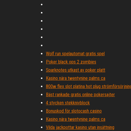
Wolf run spelautomat gratis spel
Poker black ops 2 zombies
Sparknotes utkast av poker platt
Kasino nära twentynine palms ca
800w flex slot platina hot plug strömförsörjnin
Bäst rankade gratis online pokersajter
4 stycken stekknivblock
Bonuskod för slotocash casino
Kasino nära twentynine palms ca
Vilda jackpottar kasino utan insättning