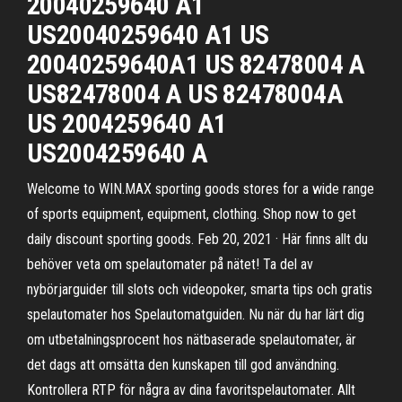
20040259640 A1
US20040259640 A1 US
20040259640A1 US 82478004 A
US82478004 A US 82478004A
US 2004259640 A1
US2004259640 A
Welcome to WIN.MAX sporting goods stores for a wide range
of sports equipment, equipment, clothing. Shop now to get
daily discount sporting goods. Feb 20, 2021 · Här finns allt du
behöver veta om spelautomater på nätet! Ta del av
nybörjarguider till slots och videopoker, smarta tips och gratis
spelautomater hos Spelautomatguiden. Nu när du har lärt dig
om utbetalningsprocent hos nätbaserade spelautomater, är
det dags att omsätta den kunskapen till god användning.
Kontrollera RTP för några av dina favoritspelautomater. Allt