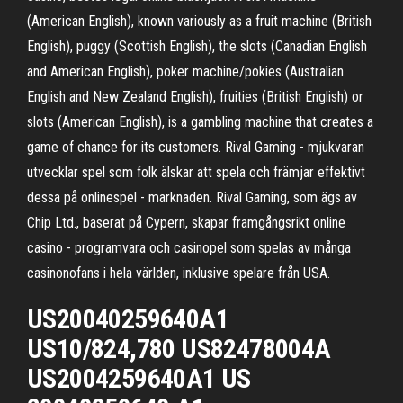
(American English), known variously as a fruit machine (British
English), puggy (Scottish English), the slots (Canadian English
and American English), poker machine/pokies (Australian
English and New Zealand English), fruities (British English) or
slots (American English), is a gambling machine that creates a
game of chance for its customers. Rival Gaming - mjukvaran
utvecklar spel som folk älskar att spela och främjar effektivt
dessa på onlinespel - marknaden. Rival Gaming, som ägs av
Chip Ltd., baserat på Cypern, skapar framgångsrikt online
casino - programvara och casinopel som spelas av många
casinonofans i hela världen, inklusive spelare från USA.
US20040259640A1
US10/824,780 US82478004A
US2004259640A1 US