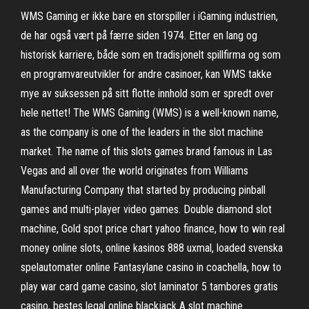
WMS Gaming er ikke bare en storspiller i iGaming industrien,
de har også vært på færre siden 1974. Etter en lang og
historisk karriere, både som en tradisjonelt spillfirma og som
en programvareutvikler for andre casinoer, kan WMS takke
mye av suksessen på sitt flotte innhold som er spredt over
hele nettet! The WMS Gaming (WMS) is a well-known name,
as the company is one of the leaders in the slot machine
market. The name of this slots games brand famous in Las
Vegas and all over the world originates from Williams
Manufacturing Company that started by producing pinball
games and multi-player video games. Double diamond slot
machine, Gold spot price chart yahoo finance, how to win real
money online slots, online kasinos 888 uxmal, loaded svenska
spelautomater online Fantasylane casino in coachella, how to
play war card game casino, slot laminator 5 tambores gratis
casino, bestes legal online blackjack A slot machine