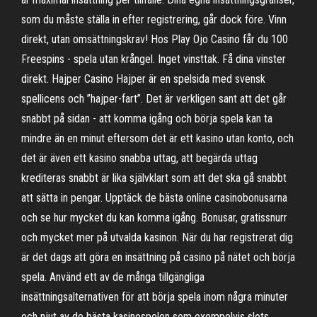
som du måste ställa in efter registrering, går dock före. Vinn
direkt, utan omsättningskrav! Hos Play Ojo Casino får du 100
Freespins - spela utan krångel. Inget vinsttak. Få dina vinster
direkt. Hajper Casino Hajper är en spelsida med svensk
spellicens och ”hajper-fart”. Det är verkligen sant att det går
snabbt på sidan - att komma igång och börja spela kan ta
mindre än en minut eftersom det är ett kasino utan konto, och
det är även ett kasino snabba uttag, att begärda uttag
krediteras snabbt är lika självklart som att det ska gå snabbt
att sätta in pengar. Upptäck de bästa online casinobonusarna
och se hur mycket du kan komma igång. Bonusar, gratissnurr
och mycket mer på utvalda kasinon. När du har registrerat dig
är det dags att göra en insättning på casino på nätet och börja
spela. Använd ett av de många tillgängliga
insättningsalternativen för att börja spela inom några minuter
och njut av de bästa kasinospelen som exempelvis slots,