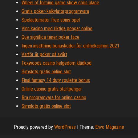
Wheel of fortune game show chris place
Gratis poker-kalkylatorprogramvara
Spelautomater free spins-spel
Vinn kasino med riktiga pengar online
Que significa tener poker face
Ingen insättning bonuskoder för onlinekasinon 2021
Varför är poker så svårt
Foxwoods casino helgedom klädkod
Simslots gratis online slot
Final fantasy 14 duty roulette bonus
Online casino gratis startpengar
Bra programvara för online casino
Simslots gratis online slot
Proudly powered by
WordPress
|
Theme:
Envo Magazine