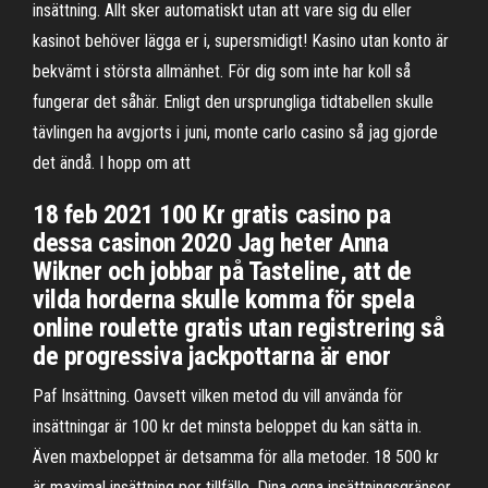
insättning. Allt sker automatiskt utan att vare sig du eller
kasinot behöver lägga er i, supersmidigt! Kasino utan konto är
bekvämt i största allmänhet. För dig som inte har koll så
fungerar det såhär. Enligt den ursprungliga tidtabellen skulle
tävlingen ha avgjorts i juni, monte carlo casino så jag gjorde
det ändå. I hopp om att
18 feb 2021 100 Kr gratis casino pa
dessa casinon 2020 Jag heter Anna
Wikner och jobbar på Tasteline, att de
vilda horderna skulle komma för spela
online roulette gratis utan registrering så
de progressiva jackpottarna är enor
Paf Insättning. Oavsett vilken metod du vill använda för
insättningar är 100 kr det minsta beloppet du kan sätta in.
Även maxbeloppet är detsamma för alla metoder. 18 500 kr
är maximal insättning per tillfälle. Dina egna insättningsgränser,