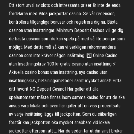
Ett stort urval av slots och intressanta priser är inte de enda
fördelarna med Vilda jackpottar casino. Se vår recension,
kontrollera tillgängliga bonusar och registrera dig nu. Bästa
casinon utan insättningar. Minimum Deposit Casinos vill ge dig
de bästa casinon som du kan spela på med så lite pengar som
möjligt. Med detta mål så kan vi verkligen rekommendera
casinon som inte kräver någon insättning. 1️⃣ Online Casino
utan Insättningskrav 100 kr gratis casino utan insättning ⚡
Aktuella casino bonus utan insättning, nya casino utan
insättningskrav, betalningsmetoder samt mycket annat! Hitta
ditt favorit NO Deposit Casino! Här gäller att alla
spelautomater måste finnas inom samma kasino för att de ska
anses vara lokala och även här gäller att en viss procentsats
av varje insättning läggs till jackpotten. Som du säkerligen
förstår kan jackpotten öka mycket snabbare vid lokala
jackpottar eftersom att … När du sedan tar ut din vinst brukar