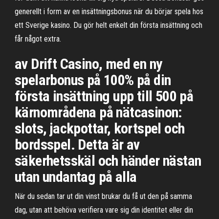
generellt i form av en insättningsbonus när du börjar spela hos
ett Sverige kasino. Du gör helt enkelt din första insättning och
får något extra.
av Drift Casino, med en ny
spelarbonus på 100% på din
första insättning upp till 500 på
kärnområdena på nätcasinon:
slots, jackpottar, kortspel och
bordsspel. Detta är av
säkerhetsskäl och händer nästan
utan undantag på alla
När du sedan tar ut din vinst brukar du få ut den på samma
dag, utan att behöva verifiera vare sig din identitet eller din