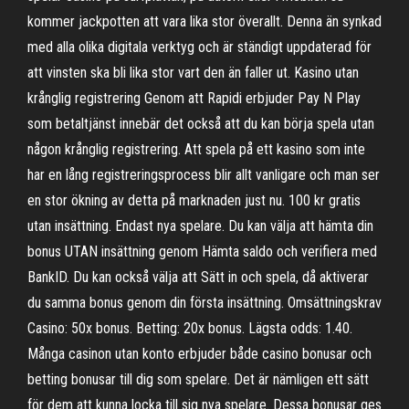
kommer jackpotten att vara lika stor överallt. Denna än synkad
med alla olika digitala verktyg och är ständigt uppdaterad för
att vinsten ska bli lika stor vart den än faller ut. Kasino utan
krånglig registrering Genom att Rapidi erbjuder Pay N Play
som betaltjänst innebär det också att du kan börja spela utan
någon krånglig registrering. Att spela på ett kasino som inte
har en lång registreringsprocess blir allt vanligare och man ser
en stor ökning av detta på marknaden just nu. 100 kr gratis
utan insättning. Endast nya spelare. Du kan välja att hämta din
bonus UTAN insättning genom Hämta saldo och verifiera med
BankID. Du kan också välja att Sätt in och spela, då aktiverar
du samma bonus genom din första insättning. Omsättningskrav
Casino: 50x bonus. Betting: 20x bonus. Lägsta odds: 1.40.
Många casinon utan konto erbjuder både casino bonusar och
betting bonusar till dig som spelare. Det är nämligen ett sätt
för dem att kunna locka till sig nya spelare. Dessa bonusar ges