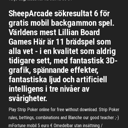
SheepArcade sökresultat 6 för
gratis mobil backgammon spel.
Världens mest Lillian Board
Games Här är 11 brädspel som
alla vet - i en kvalitet som aldrig
tidigare sett, med fantastisk 3D-
grafik, spännande effekter,
fantastiska ljud och artificiell
intelligens i tre nivåer av
svårigheter.
Play Strip Poker online for free without download. Strip Poker
rules, bettings, combinations and Blanche our good teacher ;-)
mFortune mobil 5 euro € Omedelbar utan insättning /